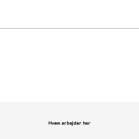
Hvem arbejder her
senest opdateret 9. juli 2025