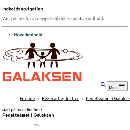
Indholdsnavigation
Vælg et link for at navigere til det respektive indhold.
gå til
Hovedindhold
Menu
Forside
Hvem arbejder her
Pedelteamet i Galaks
start på hovedindhold
Pedelteamet i Galaksen
senest opdateret 15. oktober 2025