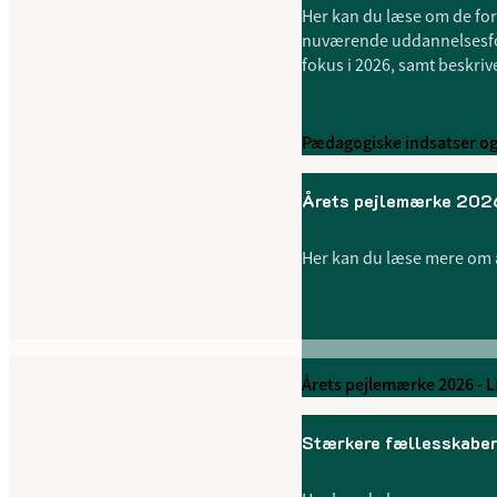
Her kan du læse om de fors
nuværende uddannelsesfor
fokus i 2026, samt beskriv
Pædagogiske indsatser og 
Årets pejlemærke 202
Her kan du læse mere om år
Årets pejlemærke 2026 - 
Stærkere fællesskabe