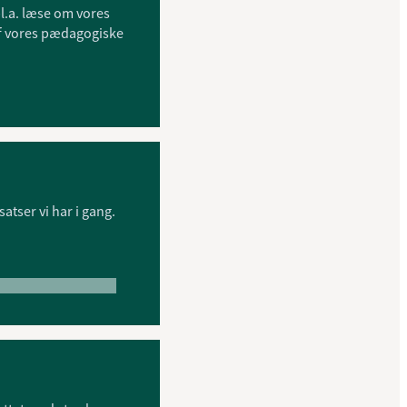
bl.a. læse om vores
f vores pædagogiske
tser vi har i gang.