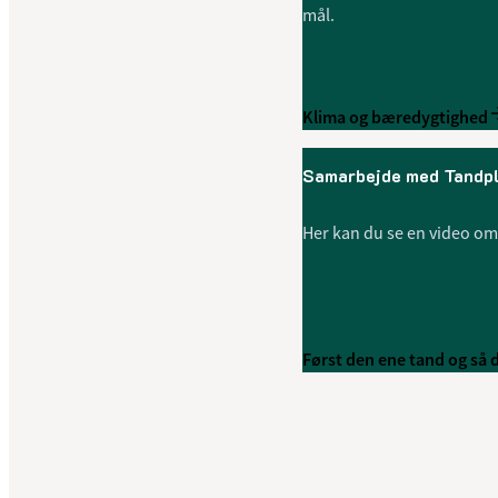
mål.
Klima og bæredygtighed
Samarbejde med Tandp
Her kan du se en video o
Først den ene tand og så