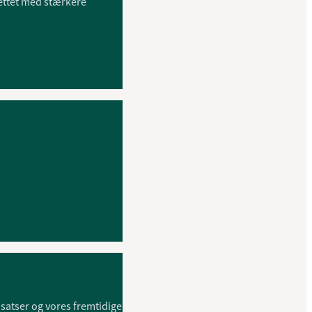
ettet med stærkere
atser og vores fremtidige