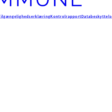
Tilgængelighedserklæring
Kontrolrapport
Databeskyttels