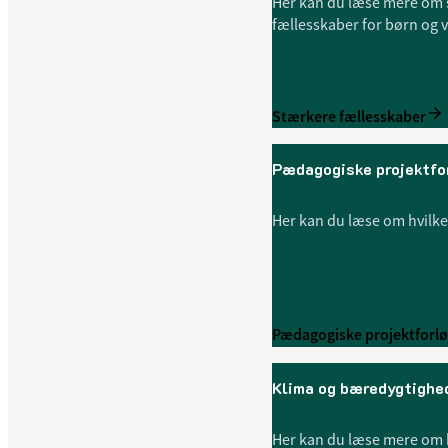
Her kan du læse mere om s
fællesskaber for børn og 
Stærkere fællesskaber
Pædagogiske projektfo
Her kan du læse om hvilke
Pædagogiske projektforlø
Klima og bæredygtighe
Her kan du læse mere om 