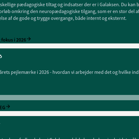
kellige pædagogiske tiltag og indsatser der er i Galaksen. Du kan 
løb omkring den neuropædagogiske tilgang, som er en stor del a
else af de gode og trygge overgange, både internt og eksternt.
fokus i 2026
6
ets pejlemærke i 2026 - hvordan vi arbejder med det og hvilke indsa
LEG
r