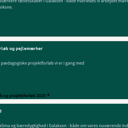
tærkere fællesskaber i Galaksen - både hvorledes vi arbejdet målr
voksne.
rløb og pejlemærker
 pædagogiske projektforløb vi er i gang med
b og projektforløb 2025
d
klima og bæredygtighed i Galaksen - både om vores nuværende inds