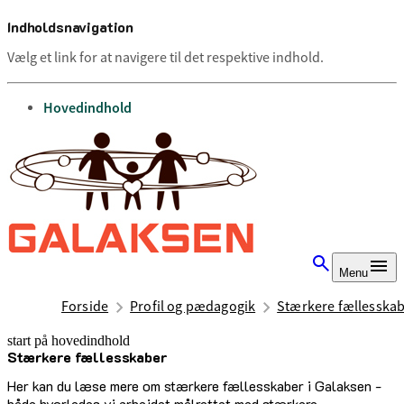
Indholdsnavigation
Vælg et link for at navigere til det respektive indhold.
gå til
Hovedindhold
Menu
Forside
Profil og pædagogik
Stærkere fællesska
start på hovedindhold
Stærkere fællesskaber
senest opdateret 2. juli 2025
Her kan du læse mere om stærkere fællesskaber i Galaksen -
både hvorledes vi arbejdet målrettet med stærkere