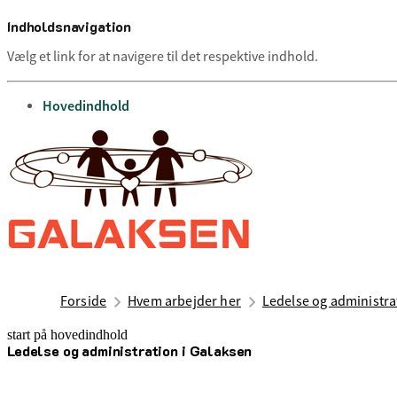
Indholdsnavigation
Vælg et link for at navigere til det respektive indhold.
gå til
Hovedindhold
Forside
Hvem arbejder her
Ledelse og administra
start på hovedindhold
Ledelse og administration i Galaksen
senest opdateret 15. oktober 2025