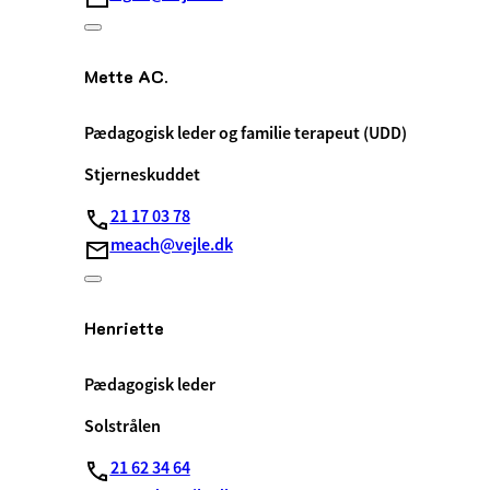
Mette AC.
Pædagogisk leder og familie terapeut (UDD)
Stjerneskuddet
21 17 03 78
meach@vejle.dk
Henriette
Pædagogisk leder
Solstrålen
21 62 34 64