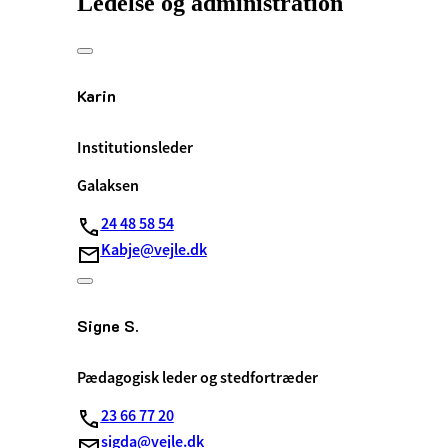
Ledelse og administration
Karin
Institutionsleder
Galaksen
24 48 58 54
Kabje@vejle.dk
Signe S.
Pædagogisk leder og stedfortræder
23 66 77 20
sigda@vejle.dk