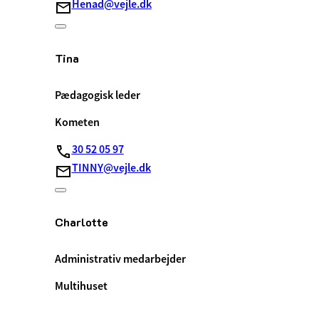
Henad@vejle.dk
Tina
Pædagogisk leder
Kometen
30 52 05 97
TINNY@vejle.dk
Charlotte
Administrativ medarbejder
Multihuset