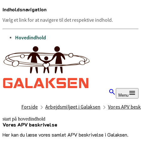
Indholdsnavigation
Vælg et link for at navigere til det respektive indhold.
gå til
Hovedindhold
Menu
Forside
Arbejdsmiljøet i Galaksen
Vores APV besk
start på hovedindhold
Vores APV beskrivelse
senest opdateret 9. december 2025
Her kan du læse vores samlet APV beskrivelse i Galaksen.