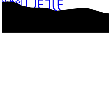
Tilgængelighedserklæring
Kontrolrapport
Databeskyttelse